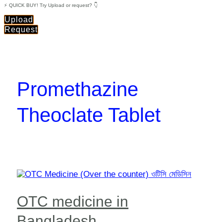
⚡ QUICK BUY! Try Upload or request? 👇
Upload
Request
Promethazine
Theoclate Tablet
OTC medicine in
Bangladesh