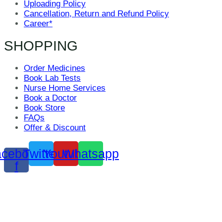
Uploading Policy
Cancellation, Return and Refund Policy
Career*
SHOPPING
Order Medicines
Book Lab Tests
Nurse Home Services
Book a Doctor
Book Store
FAQs
Offer & Discount
cebook-
Twitter
Youtube
Whatsapp
f