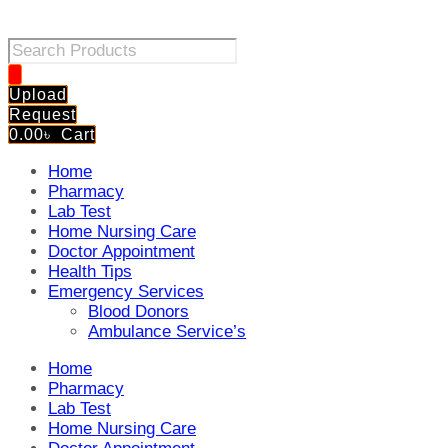
Products
search
Upload
Request
0.00
৳
Cart
Home
Pharmacy
Lab Test
Home Nursing Care
Doctor Appointment
Health Tips
Emergency Services
Blood Donors
Ambulance Service’s
Home
Pharmacy
Lab Test
Home Nursing Care