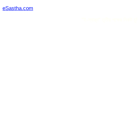
Skip
eSastha.com
to
"ই-স্বাস্থ্য" তৃতীয় পক্ষের নিকট চুক্তিভ
content