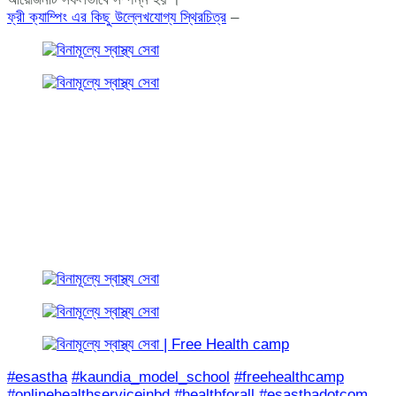
ফ্রী ক্যাম্পিং এর কিছু উল্লেখযোগ্য স্থিরচিত্র
–
#esastha
#kaundia_model_school
#freehealthcamp
#onlinehealthserviceinbd
#healthforall
#esasthadotcom