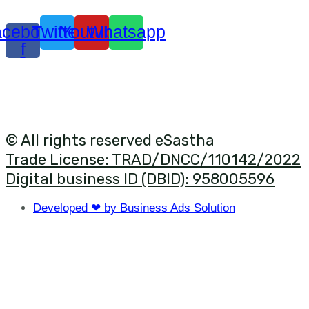
cebook-
Twitter
Youtube
Whatsapp
f
© All rights reserved eSastha
Trade License: TRAD/DNCC/110142/2022​
Digital business ID (DBID): 958005596
Developed ❤ by Business Ads Solution