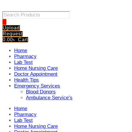
Products
search
Upload
Request
0.00
৳
Cart
Home
Pharmacy
Lab Test
Home Nursing Care
Doctor Appointment
Health Tips
Emergency Services
Blood Donors
Ambulance Service’s
Home
Pharmacy
Lab Test
Home Nursing Care